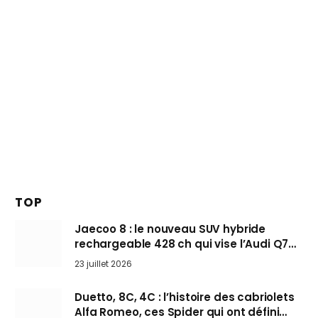
TOP
Jaecoo 8 : le nouveau SUV hybride
rechargeable 428 ch qui vise l’Audi Q7
arrive en Europe cet automne
23 juillet 2026
Duetto, 8C, 4C : l’histoire des cabriolets
Alfa Romeo, ces Spider qui ont défini