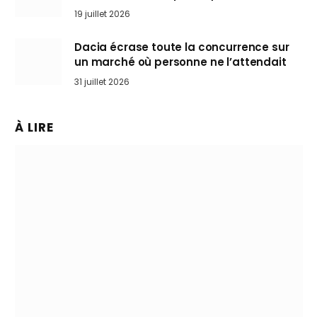
l’art de rouler cheveux au vent
19 juillet 2026
Dacia écrase toute la concurrence sur
un marché où personne ne l’attendait
31 juillet 2026
À LIRE