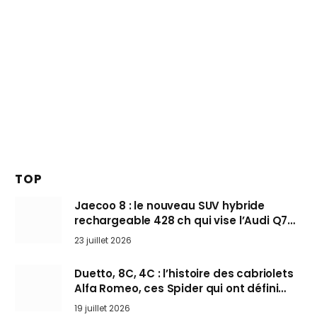
TOP
Jaecoo 8 : le nouveau SUV hybride
rechargeable 428 ch qui vise l’Audi Q7
arrive en Europe cet automne
23 juillet 2026
Duetto, 8C, 4C : l’histoire des cabriolets
Alfa Romeo, ces Spider qui ont défini
l’art de rouler cheveux au vent
19 juillet 2026