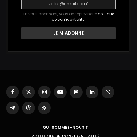
En vous abonnant, vous acceptez notre
politique
de confidentialité
.
Facebook
X
Instagram
YouTube
Mastodon
LinkedIn
WhatsApp
(Twitter)
Partager
Threads
RSS
sur
Telegram
QUI SOMMES-NOUS ?
POLITIQUE DE CONFIDENTIALITÉ