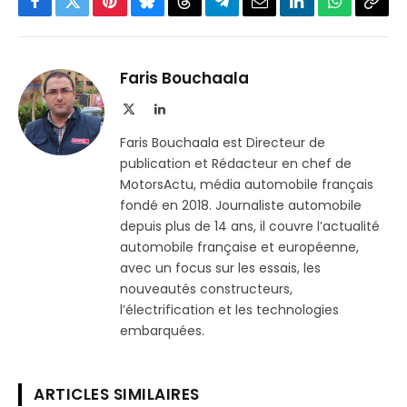
Facebook
Twitter
Pinterest
Bluesky
Threads
Partager
Email
LinkedIn
WhatsApp
Copi
sur
le
Telegram
lien
Faris Bouchaala
X
LinkedIn
(Twitter)
Faris Bouchaala est Directeur de
publication et Rédacteur en chef de
MotorsActu, média automobile français
fondé en 2018. Journaliste automobile
depuis plus de 14 ans, il couvre l’actualité
automobile française et européenne,
avec un focus sur les essais, les
nouveautés constructeurs,
l’électrification et les technologies
embarquées.
ARTICLES SIMILAIRES