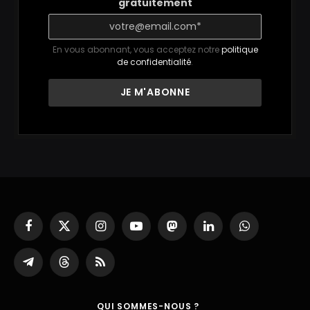
gratuitement
En vous abonnant, vous acceptez notre
politique
de confidentialité
.
Facebook
X
Instagram
YouTube
Mastodon
LinkedIn
WhatsApp
(Twitter)
Partager
Threads
RSS
sur
Telegram
QUI SOMMES-NOUS ?