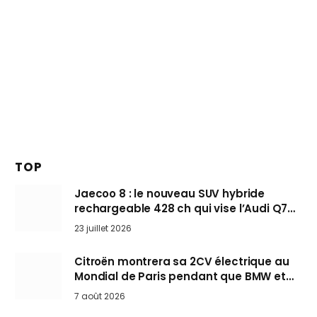
TOP
Jaecoo 8 : le nouveau SUV hybride
rechargeable 428 ch qui vise l’Audi Q7
arrive en Europe cet automne
23 juillet 2026
Citroën montrera sa 2CV électrique au
Mondial de Paris pendant que BMW et
Mini désertent le salon
7 août 2026