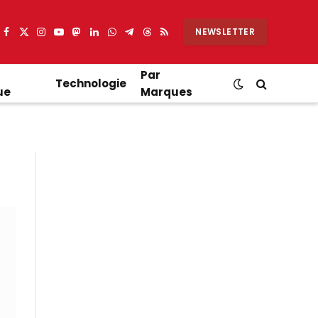
NEWSLETTER
Facebook
X
Instagram
YouTube
Mastodon
LinkedIn
WhatsApp
Partager
Threads
RSS
(Twitter)
sur
Telegram
Par
Technologie
ue
Marques