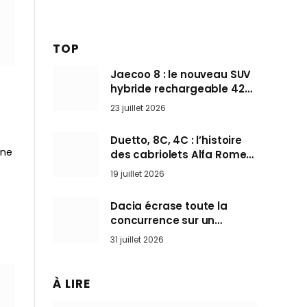
TOP
Jaecoo 8 : le nouveau SUV
hybride rechargeable 428
ch qui vise l’Audi Q7 arrive
23 juillet 2026
en Europe cet automne
Duetto, 8C, 4C : l’histoire
une
des cabriolets Alfa Romeo,
ces Spider qui ont défini
19 juillet 2026
l’art de rouler cheveux au
vent
Dacia écrase toute la
concurrence sur un
marché où personne ne
31 juillet 2026
l’attendait
À LIRE