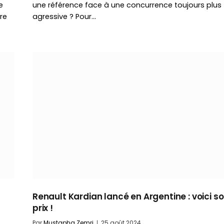
e
une référence face à une concurrence toujours plus
re
agressive ? Pour…
Renault Kardian lancé en Argentine : voici s
prix !
Par
Mustapha Zemri
25 août 2024