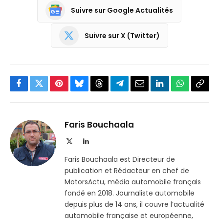
Suivre sur Google Actualités
Suivre sur X (Twitter)
Facebook
Twitter
Pinterest
Bluesky
Threads
Partager
Email
LinkedIn
WhatsApp
Copi
sur
le
Telegram
lien
Faris Bouchaala
X
LinkedIn
(Twitter)
Faris Bouchaala est Directeur de
publication et Rédacteur en chef de
MotorsActu, média automobile français
fondé en 2018. Journaliste automobile
depuis plus de 14 ans, il couvre l’actualité
automobile française et européenne,