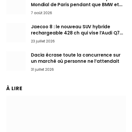
Mondial de Paris pendant que BMW et
Mini désertent le salon
7 août 2026
Jaecoo 8 : le nouveau SUV hybride
rechargeable 428 ch qui vise l’Audi Q7
arrive en Europe cet automne
23 juillet 2026
Dacia écrase toute la concurrence sur
un marché où personne ne l’attendait
31 juillet 2026
À LIRE