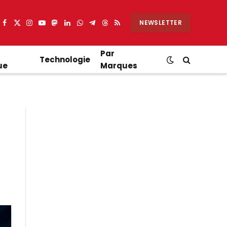
NEWSLETTER
Facebook
X
Instagram
YouTube
Mastodon
LinkedIn
WhatsApp
Partager
Threads
RSS
(Twitter)
sur
Telegram
Par
Technologie
ue
Marques