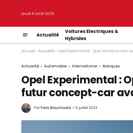
jeudi 6 août 2026
Voitures Electriques &
Actualité
Hybrides
Accueil
»
Actualité
»
Opel Experimental : Opel dévoile le nom 
Actualité
Automobile
International
Marques
Opel Experimental : O
futur concept-car av
Par
Faris Bouchaala
5 juillet 2023