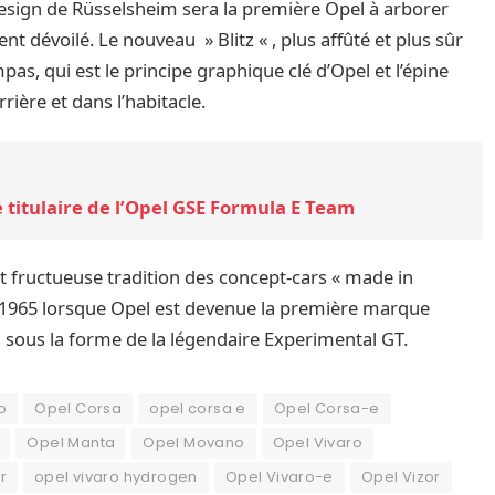
Design de Rüsselsheim sera la première Opel à arborer
 dévoilé. Le nouveau » Blitz « , plus affûté et plus sûr
pas, qui est le principe graphique clé d’Opel et l’épine
rrière et dans l’habitacle.
titulaire de l’Opel GSE Formula E Team
et fructueuse tradition des concept-cars « made in
n 1965 lorsque Opel est devenue la première marque
sous la forme de la légendaire Experimental GT.
o
Opel Corsa
opel corsa e
Opel Corsa-e
Opel Manta
Opel Movano
Opel Vivaro
r
opel vivaro hydrogen
Opel Vivaro-e
Opel Vizor