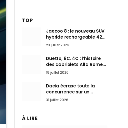
TOP
Jaecoo 8 : le nouveau SUV
hybride rechargeable 428
ch qui vise l’Audi Q7 arrive
23 juillet 2026
en Europe cet automne
Duetto, 8C, 4C : l’histoire
des cabriolets Alfa Romeo,
ces Spider qui ont défini
19 juillet 2026
l’art de rouler cheveux au
vent
Dacia écrase toute la
concurrence sur un
marché où personne ne
31 juillet 2026
l’attendait
À LIRE