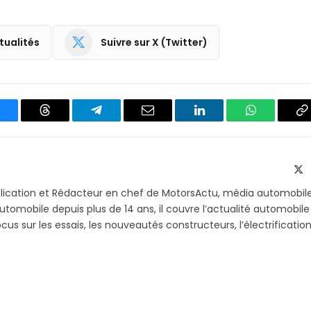
tualités
Suivre sur X (Twitter)
luesky
Threads
Partager
Email
LinkedIn
WhatsApp
C
sur
le
Telegram
li
X
(T
blication et Rédacteur en chef de MotorsActu, média automobil
utomobile depuis plus de 14 ans, il couvre l’actualité automobile
s sur les essais, les nouveautés constructeurs, l’électrification