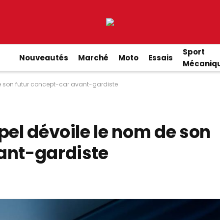
Sport
Nouveautés
Marché
Moto
Essais
Mécaniq
de son futur concept-car avant-gardiste
pel dévoile le nom de son
ant-gardiste