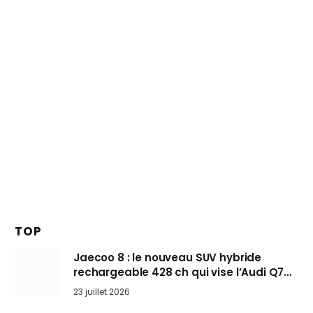
TOP
Jaecoo 8 : le nouveau SUV hybride
rechargeable 428 ch qui vise l’Audi Q7
arrive en Europe cet automne
23 juillet 2026