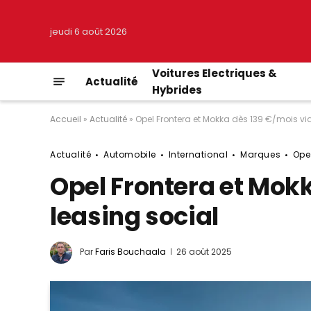
jeudi 6 août 2026
Voitures Electriques &
Actualité
Hybrides
Accueil
»
Actualité
»
Opel Frontera et Mokka dès 139 €/mois via
Actualité
Automobile
International
Marques
Ope
Opel Frontera et Mokk
leasing social
Par
Faris Bouchaala
26 août 2025