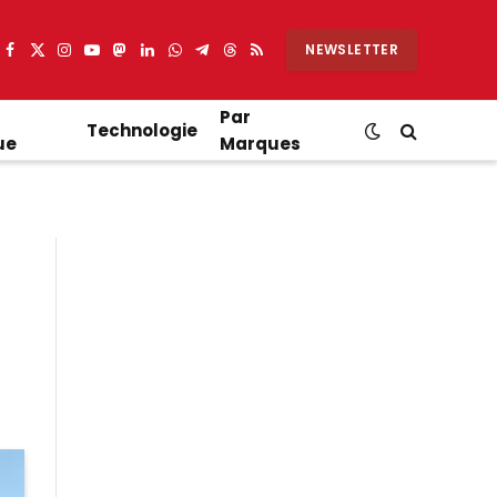
NEWSLETTER
Facebook
X
Instagram
YouTube
Mastodon
LinkedIn
WhatsApp
Partager
Threads
RSS
(Twitter)
sur
Telegram
Par
Technologie
ue
Marques