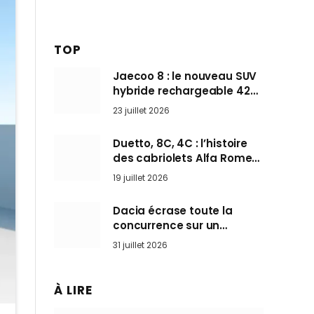
TOP
Jaecoo 8 : le nouveau SUV
hybride rechargeable 428
ch qui vise l’Audi Q7 arrive
23 juillet 2026
en Europe cet automne
Duetto, 8C, 4C : l’histoire
des cabriolets Alfa Romeo,
ces Spider qui ont défini
19 juillet 2026
l’art de rouler cheveux au
vent
Dacia écrase toute la
concurrence sur un
marché où personne ne
31 juillet 2026
l’attendait
À LIRE