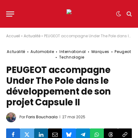
Accueil
»
Actualité
»
PEUGEOT accompagne Under The Pole dans le développement de son projet Capsule II
Actualité
Automobile
International
Marques
Peugeot
Technologie
PEUGEOT accompagne
Under The Pole dans le
développement de son
projet Capsule II
Par
Faris Bouchaala
27 mai 2025