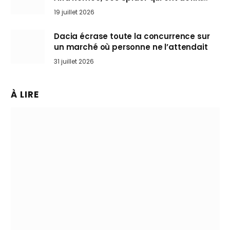
l’art de rouler cheveux au vent
19 juillet 2026
Dacia écrase toute la concurrence sur
un marché où personne ne l’attendait
31 juillet 2026
À LIRE