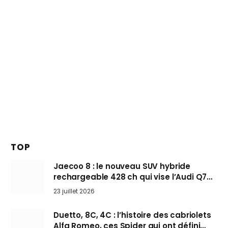
TOP
Jaecoo 8 : le nouveau SUV hybride
rechargeable 428 ch qui vise l’Audi Q7
arrive en Europe cet automne
23 juillet 2026
Duetto, 8C, 4C : l’histoire des cabriolets
Alfa Romeo, ces Spider qui ont défini