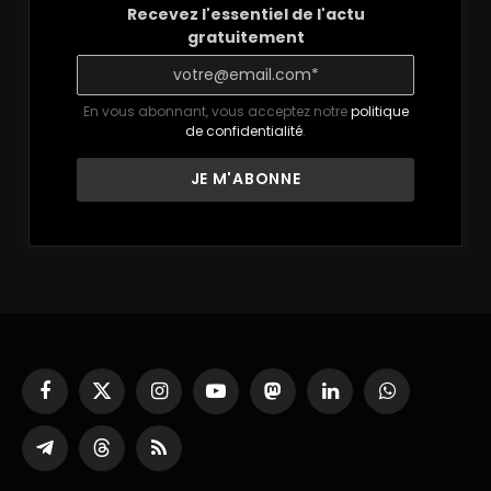
Recevez l'essentiel de l'actu
gratuitement
En vous abonnant, vous acceptez notre
politique
de confidentialité
.
Facebook
X
Instagram
YouTube
Mastodon
LinkedIn
WhatsApp
(Twitter)
Partager
Threads
RSS
sur