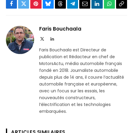
Facebook
Twitter
Pinterest
Bluesky
Threads
Partager
Email
LinkedIn
WhatsApp
Copi
sur
le
Telegram
lien
Faris Bouchaala
X
LinkedIn
(Twitter)
Faris Bouchaala est Directeur de
publication et Rédacteur en chef de
MotorsActu, média automobile français
fondé en 2018. Journaliste automobile
depuis plus de 14 ans, il couvre l’actualité
automobile française et européenne,
avec un focus sur les essais, les
nouveautés constructeurs,
l’électrification et les technologies
embarquées.
ARTICLES SIMILAIRES