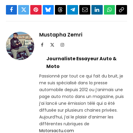
Facebook
Twitter
Pinterest
Bluesky
Threads
Partager
Email
LinkedIn
WhatsApp
Copi
sur
le
Telegram
lien
Mustapha Zemri
Facebook
X
Instagram
(Twitter)
Journaliste Essayeur Auto &
Moto
Passionné par tout ce qui fait du bruit, je
me suis spécialisé dans la presse
automobile depuis 2012 ou j’animais une
page auto moto dans un magazine, puis
j’ai lancé une émission télé qui a été
diffusée sur plusieurs chaines privées.
Aujourd’hui, j’ai le plaisir d’animer les
différentes rubriques de
Motorsactu.com