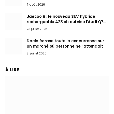
Mini désertent le salon
7 août 2026
Jaecoo 8 : le nouveau SUV hybride
rechargeable 428 ch qui vise l’Audi Q7
arrive en Europe cet automne
23 juillet 2026
Dacia écrase toute la concurrence sur
un marché où personne ne l’attendait
31 juillet 2026
À LIRE