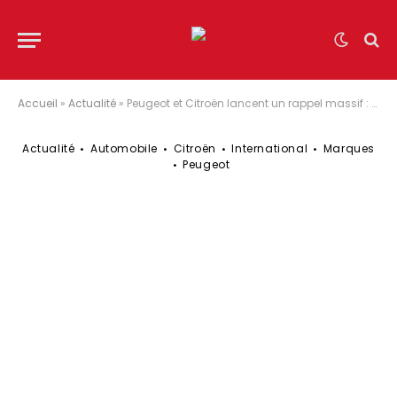
Accueil
»
Actualité
»
Peugeot et Citroën lancent un rappel massif : une vingtaine de modèles sont concernés !
Actualité
Automobile
Citroën
International
Marques
Peugeot