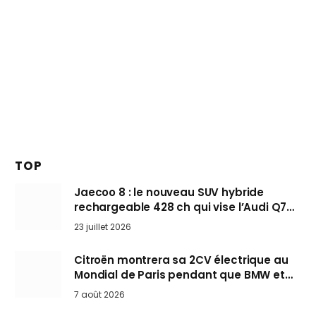
TOP
Jaecoo 8 : le nouveau SUV hybride
rechargeable 428 ch qui vise l’Audi Q7
arrive en Europe cet automne
23 juillet 2026
Citroën montrera sa 2CV électrique au
Mondial de Paris pendant que BMW et
Mini désertent le salon
7 août 2026