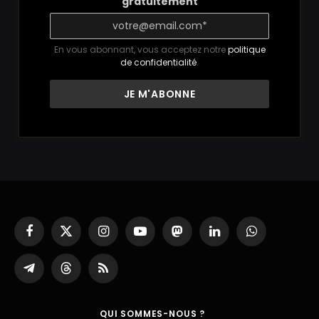
gratuitement
En vous abonnant, vous acceptez notre
politique
de confidentialité
.
Facebook
X
Instagram
YouTube
Mastodon
LinkedIn
WhatsApp
(Twitter)
Partager
Threads
RSS
sur
Telegram
QUI SOMMES-NOUS ?