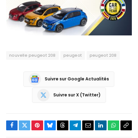
nouvelle peugeot 208
peugeot
peugeot 208
Suivre sur Google Actualités
Suivre sur X (Twitter)
Facebook
Twitter
Pinterest
Bluesky
Threads
Partager
Email
LinkedIn
WhatsApp
Copi