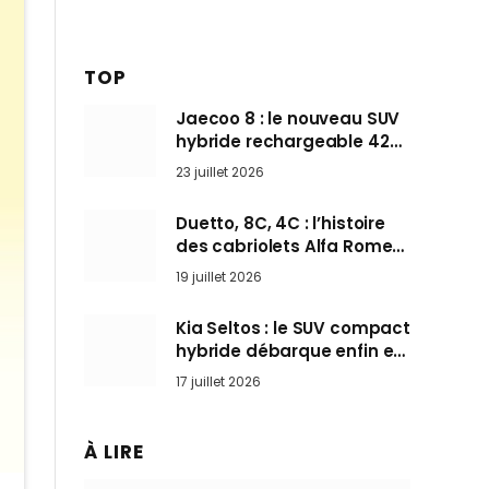
TOP
Jaecoo 8 : le nouveau SUV
hybride rechargeable 428
ch qui vise l’Audi Q7 arrive
23 juillet 2026
en Europe cet automne
Duetto, 8C, 4C : l’histoire
des cabriolets Alfa Romeo,
ces Spider qui ont défini
19 juillet 2026
l’art de rouler cheveux au
vent
Kia Seltos : le SUV compact
hybride débarque enfin en
France pour bousculer les
17 juillet 2026
Nissan Qashqai et Toyota
Yaris Cross
À LIRE