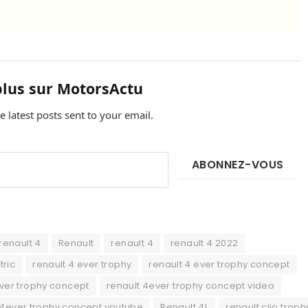
plus sur MotorsActu
e latest posts sent to your email.
ABONNEZ-VOUS
renault 4
Renault
renault 4
renault 4 2022
tric
renault 4 ever trophy
renault 4 ever trophy concept
ever trophy concept
renault 4ever trophy concept video
 4ever trophy concept youtube
Renault 4L
renault clio troph