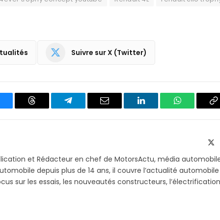
tualités
Suivre sur X (Twitter)
luesky
Threads
Partager
Email
LinkedIn
WhatsApp
C
sur
le
Telegram
li
X
(T
blication et Rédacteur en chef de MotorsActu, média automobil
utomobile depuis plus de 14 ans, il couvre l’actualité automobile
s sur les essais, les nouveautés constructeurs, l’électrification