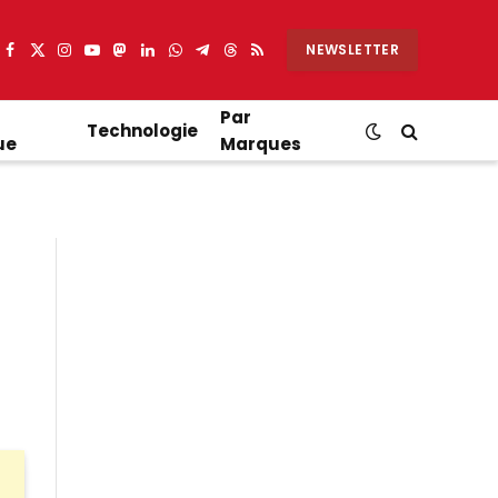
NEWSLETTER
Facebook
X
Instagram
YouTube
Mastodon
LinkedIn
WhatsApp
Partager
Threads
RSS
(Twitter)
sur
Telegram
Par
Technologie
ue
Marques