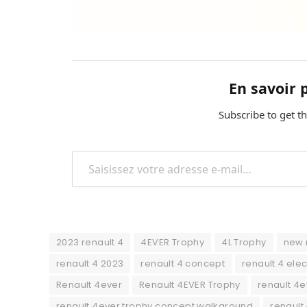
En savoir 
Subscribe to get th
Saisissez votre adresse e-mail…
2023 renault 4
4EVER Trophy
4L Trophy
new 
renault 4 2023
renault 4 concept
renault 4 elec
Renault 4ever
Renault 4EVER Trophy
renault 4
renault 4ever trophy concept walkaround
renault