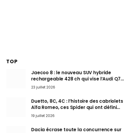
TOP
Jaecoo 8 : le nouveau SUV hybride
rechargeable 428 ch qui vise l’Audi Q7
arrive en Europe cet automne
23 juillet 2026
Duetto, 8C, 4C : l’histoire des cabriolets
Alfa Romeo, ces Spider qui ont défini
l’art de rouler cheveux au vent
19 juillet 2026
Dacia écrase toute la concurrence sur