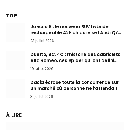
TOP
Jaecoo 8 : le nouveau SUV hybride
rechargeable 428 ch qui vise l’Audi Q7
arrive en Europe cet automne
23 juillet 2026
Duetto, 8C, 4C : l’histoire des cabriolets
Alfa Romeo, ces Spider qui ont défini
l’art de rouler cheveux au vent
19 juillet 2026
Dacia écrase toute la concurrence sur
un marché où personne ne l’attendait
31 juillet 2026
À LIRE