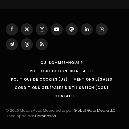
Facebook
X
Instagram
YouTube
Mastodon
LinkedIn
WhatsApp
(Twitter)
Partager
Threads
RSS
sur
Telegram
QUI SOMMES-NOUS ?
POLITIQUE DE CONFIDENTIALITÉ
POLITIQUE DE COOKIES (UE)
MENTIONS LÉGALES
CONDITIONS GÉNÉRALES D’UTILISATION (CGU)
CONTACT
© 2026 MotorsActu. Média édité par
Global Gate Media LLC
.
Développé par
Flambosoft
.