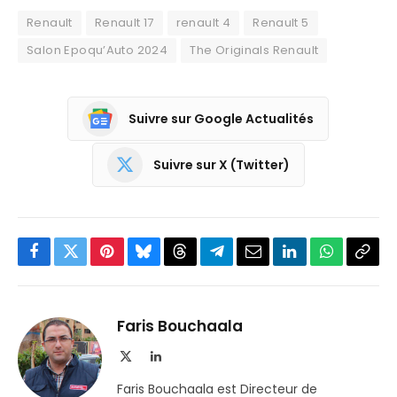
Renault
Renault 17
renault 4
Renault 5
Salon Epoqu’Auto 2024
The Originals Renault
Suivre sur Google Actualités
Suivre sur X (Twitter)
Facebook
Twitter
Pinterest
Bluesky
Threads
Partager
Email
LinkedIn
WhatsApp
Copi
sur
le
Telegram
lien
Faris Bouchaala
X
LinkedIn
(Twitter)
Faris Bouchaala est Directeur de