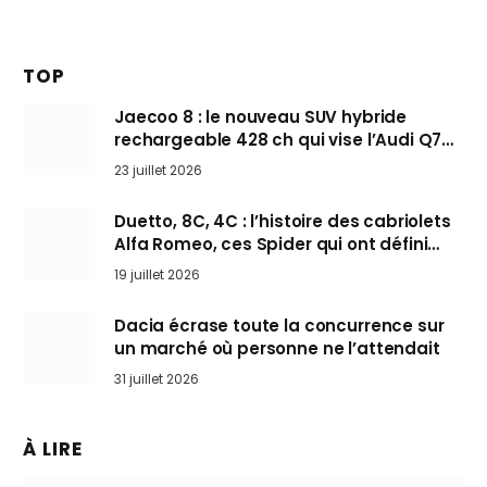
TOP
Jaecoo 8 : le nouveau SUV hybride
rechargeable 428 ch qui vise l’Audi Q7
arrive en Europe cet automne
23 juillet 2026
Duetto, 8C, 4C : l’histoire des cabriolets
Alfa Romeo, ces Spider qui ont défini
l’art de rouler cheveux au vent
19 juillet 2026
Dacia écrase toute la concurrence sur
un marché où personne ne l’attendait
31 juillet 2026
À LIRE