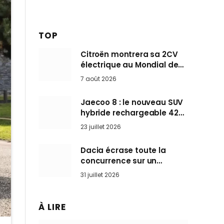
TOP
Citroën montrera sa 2CV
électrique au Mondial de
Paris pendant que BMW et
7 août 2026
Mini désertent le salon
Jaecoo 8 : le nouveau SUV
hybride rechargeable 428
ch qui vise l’Audi Q7 arrive
23 juillet 2026
en Europe cet automne
Dacia écrase toute la
concurrence sur un
marché où personne ne
31 juillet 2026
l’attendait
À LIRE