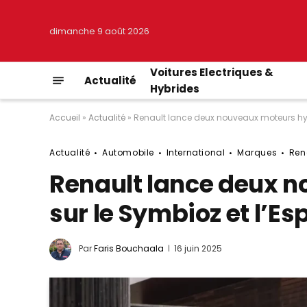
dimanche 9 août 2026
Voitures Electriques &
Actualité
Hybrides
Accueil
»
Actualité
»
Renault lance deux nouveaux moteurs hyb
Actualité
Automobile
International
Marques
Ren
Renault lance deux 
sur le Symbioz et l’E
Par
Faris Bouchaala
16 juin 2025