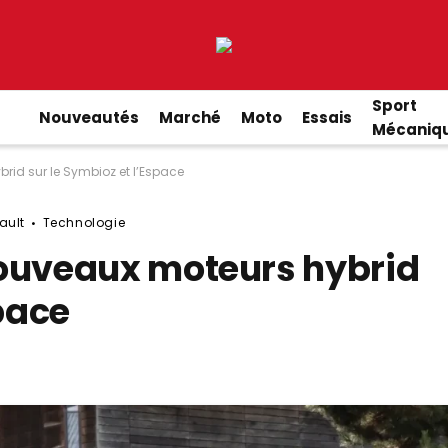
Sport
Nouveautés
Marché
Moto
Essais
Mécaniq
rid sur le Symbioz et l’Espace
ault
Technologie
nouveaux moteurs hybrid
space