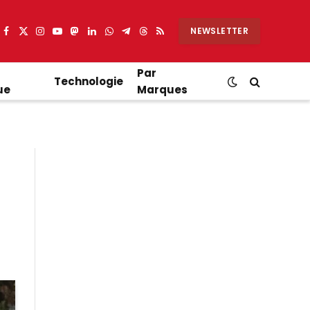
NEWSLETTER
Facebook
X
Instagram
YouTube
Mastodon
LinkedIn
WhatsApp
Partager
Threads
RSS
(Twitter)
sur
Telegram
Par
Technologie
ue
Marques