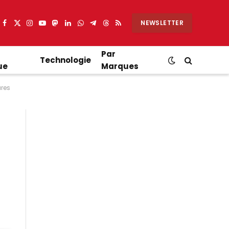
NEWSLETTER
Facebook
X
Instagram
YouTube
Mastodon
LinkedIn
WhatsApp
Partager
Threads
RSS
(Twitter)
sur
Telegram
Par
Technologie
ue
Marques
ures