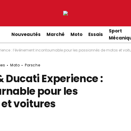
Sport
Nouveautés
Marché
Moto
Essais
Mécaniq
rience : l’événement incontournable pour les passionnés de motos et voit
ues
Moto
Porsche
& Ducati Experience :
rnable pour les
et voitures