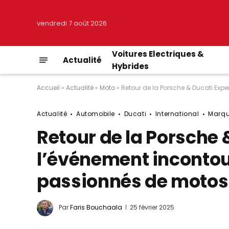
vendredi 7 août 2026
Voitures Electriques &
Actualité
Hybrides
Accueil
»
Actualité
»
Moto
»
Retour de la Porsche & Ducati Expe
Actualité
Automobile
Ducati
International
Marq
Retour de la Porsche 
l’événement incontou
passionnés de motos 
Par
Faris Bouchaala
25 février 2025