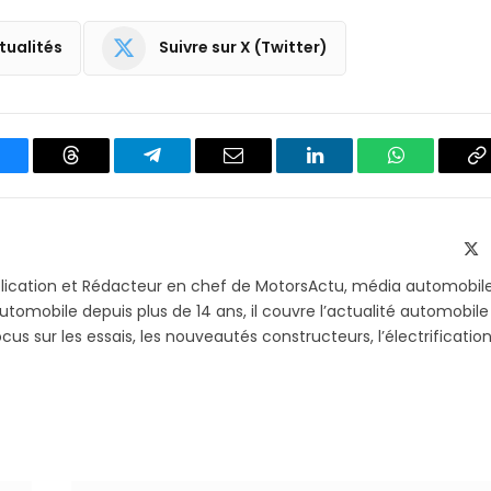
tualités
Suivre sur X (Twitter)
luesky
Threads
Partager
Email
LinkedIn
WhatsApp
C
sur
le
Telegram
li
X
(T
blication et Rédacteur en chef de MotorsActu, média automobil
utomobile depuis plus de 14 ans, il couvre l’actualité automobile
s sur les essais, les nouveautés constructeurs, l’électrification