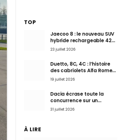
TOP
Jaecoo 8 : le nouveau SUV
hybride rechargeable 428
ch qui vise l’Audi Q7 arrive
23 juillet 2026
en Europe cet automne
Duetto, 8C, 4C : l’histoire
des cabriolets Alfa Romeo,
ces Spider qui ont défini
19 juillet 2026
l’art de rouler cheveux au
vent
Dacia écrase toute la
concurrence sur un
marché où personne ne
31 juillet 2026
l’attendait
À LIRE