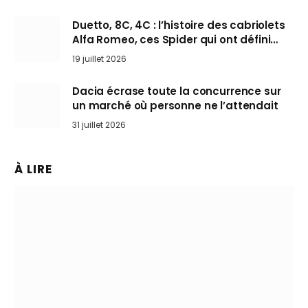
Duetto, 8C, 4C : l’histoire des cabriolets
Alfa Romeo, ces Spider qui ont défini
l’art de rouler cheveux au vent
19 juillet 2026
Dacia écrase toute la concurrence sur
un marché où personne ne l’attendait
31 juillet 2026
À LIRE