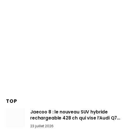
TOP
Jaecoo 8 : le nouveau SUV hybride
rechargeable 428 ch qui vise l’Audi Q7
arrive en Europe cet automne
23 juillet 2026