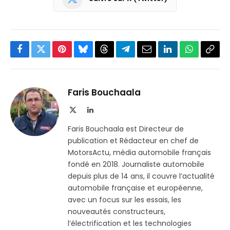
Facebook
Twitter
Pinterest
Bluesky
Threads
Partager
Email
LinkedIn
WhatsApp
Copi
sur
le
Telegram
lien
Faris Bouchaala
X
LinkedIn
(Twitter)
Faris Bouchaala est Directeur de
publication et Rédacteur en chef de
MotorsActu, média automobile français
fondé en 2018. Journaliste automobile
depuis plus de 14 ans, il couvre l’actualité
automobile française et européenne,
avec un focus sur les essais, les
nouveautés constructeurs,
l’électrification et les technologies