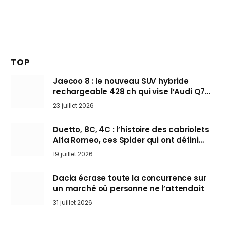
TOP
Jaecoo 8 : le nouveau SUV hybride
rechargeable 428 ch qui vise l’Audi Q7
arrive en Europe cet automne
23 juillet 2026
Duetto, 8C, 4C : l’histoire des cabriolets
Alfa Romeo, ces Spider qui ont défini
l’art de rouler cheveux au vent
19 juillet 2026
Dacia écrase toute la concurrence sur
un marché où personne ne l’attendait
31 juillet 2026