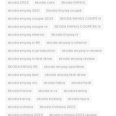
skoda 2023
skoda cars
Skoda ENYAQ
skoda enyaq 2021
Skoda Enyaq coupé
skoda enyaq coupe 2023
SKODA ENYAQ COUPÉ iV
skoda enyaq coupe rs
SKODA ENYAQ COUPÉ RS iV
skoda enyaq interior
Skoda Enyaq iV
skoda enyaq iv 80
skoda enyaq iv interior
skoda enyaq iv production
skoda enyaq iv review
skoda enyaq iv test drive
skoda enyaq review
SKODA ENYAQ RS
skoda enyaq sportline
skoda enyaq test
skoda enyaq test drive
skoda enyaq vrs
skoda fabia
skoda fiyat
Skoda france
skoda iv rs
skoda kamiq
skoda karoq
skoda kodiaq
skoda laura
skoda octavia
Skoda Octavia 2022
skoda octavia 2023
skoda octavia 2023 review