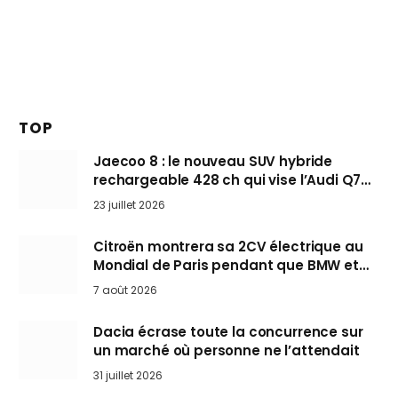
TOP
Jaecoo 8 : le nouveau SUV hybride
rechargeable 428 ch qui vise l’Audi Q7
arrive en Europe cet automne
23 juillet 2026
Citroën montrera sa 2CV électrique au
Mondial de Paris pendant que BMW et
Mini désertent le salon
7 août 2026
Dacia écrase toute la concurrence sur
un marché où personne ne l’attendait
31 juillet 2026