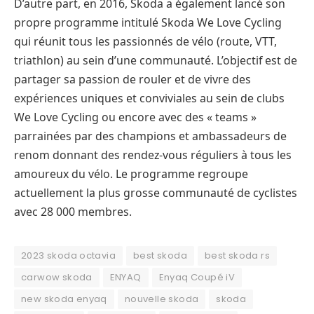
D’autre part, en 2016, Skoda a également lancé son
propre programme intitulé Skoda We Love Cycling
qui réunit tous les passionnés de vélo (route, VTT,
triathlon) au sein d’une communauté. L’objectif est de
partager sa passion de rouler et de vivre des
expériences uniques et conviviales au sein de clubs
We Love Cycling ou encore avec des « teams »
parrainées par des champions et ambassadeurs de
renom donnant des rendez-vous réguliers à tous les
amoureux du vélo. Le programme regroupe
actuellement la plus grosse communauté de cyclistes
avec 28 000 membres.
2023 skoda octavia
best skoda
best skoda rs
carwow skoda
ENYAQ
Enyaq Coupé iV
new skoda enyaq
nouvelle skoda
skoda