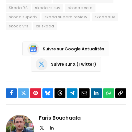
Skoda RS
skoda rs suv
skoda scala
skoda superb
skoda superb review
skoda suv
skoda vrs
xe skoda
Suivre sur Google Actualités
Suivre sur X (Twitter)
Facebook
Twitter
Pinterest
Bluesky
Threads
Partager
Email
LinkedIn
WhatsApp
Copi
sur
le
Telegram
lien
Faris Bouchaala
X
LinkedIn