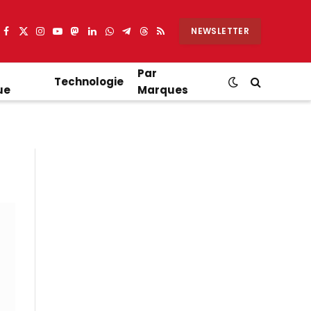
NEWSLETTER
Facebook
X
Instagram
YouTube
Mastodon
LinkedIn
WhatsApp
Partager
Threads
RSS
(Twitter)
sur
Telegram
Par
Technologie
ue
Marques