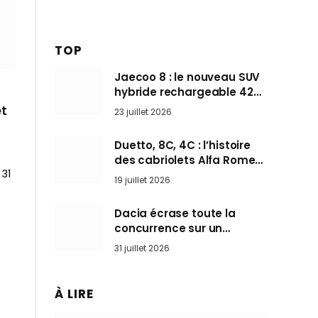
TOP
Jaecoo 8 : le nouveau SUV
hybride rechargeable 428
ch qui vise l’Audi Q7 arrive
et
23 juillet 2026
en Europe cet automne
Duetto, 8C, 4C : l’histoire
des cabriolets Alfa Romeo,
 31
ces Spider qui ont défini
19 juillet 2026
l’art de rouler cheveux au
vent
Dacia écrase toute la
concurrence sur un
marché où personne ne
31 juillet 2026
l’attendait
À LIRE