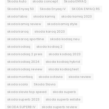
Skoda Auto
skoda concept
Skoda ENYAQ
Skoda Enyaq 50
Skoda Enyaq iV
SKODA ENYAQ RS
skoda fabia
skoda kamiq
skoda kamiq 2023
skoda kamiq review
skoda kamiq style
skoda karoq
skoda karoq 2023
skoda karoq sportline
skoda kodaq neu
skoda kodiaq
skoda kodiaq 2
skoda kodiaq 2 preis
skoda kodiaq 2023
skoda kodiaq 2024
skoda kodiaq hybrid
skoda kodiaq review
skoda kodiaq test
skoda montiaq
skoda octavia
skoda review
skoda scala
Skoda Slavia
skoda slavia top speed
skoda superb
skoda superb 2023
skoda superb estate
SKODA SUPERB IV
skoda superb review