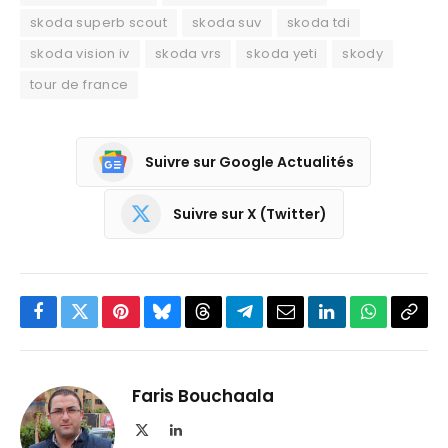
skoda superb scout
skoda suv
skoda tdi
skoda vision iv
skoda vrs
skoda yeti
skody
tour de france
Suivre sur Google Actualités
Suivre sur X (Twitter)
Facebook
Twitter
Pinterest
Bluesky
Threads
Partager
Email
LinkedIn
WhatsApp
Copi
sur
le
Telegram
lien
Faris Bouchaala
X
LinkedIn