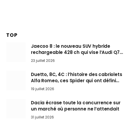
TOP
Jaecoo 8 : le nouveau SUV hybride
rechargeable 428 ch qui vise l’Audi Q7
arrive en Europe cet automne
23 juillet 2026
Duetto, 8C, 4C : l’histoire des cabriolets
Alfa Romeo, ces Spider qui ont défini
l’art de rouler cheveux au vent
19 juillet 2026
Dacia écrase toute la concurrence sur
un marché où personne ne l’attendait
31 juillet 2026