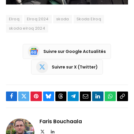
Elroq
Elroq 2024
skoda
Skoda Elroq
skoda elroq 2024
Suivre sur Google Actualités
Suivre sur X (Twitter)
Facebook
Twitter
Pinterest
Bluesky
Threads
Partager
Email
LinkedIn
WhatsApp
Copi
sur
le
Telegram
lien
Faris Bouchaala
X
LinkedIn