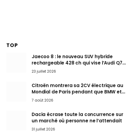
TOP
Jaecoo 8 : le nouveau SUV hybride
rechargeable 428 ch qui vise l’Audi Q7
arrive en Europe cet automne
23 juillet 2026
Citroën montrera sa 2CV électrique au
Mondial de Paris pendant que BMW et
Mini désertent le salon
7 août 2026
Dacia écrase toute la concurrence sur
un marché où personne ne l’attendait
31 juillet 2026