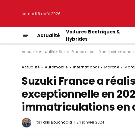
samedi 8 août 2026
Voitures Electriques &
Actualité
Hybrides
Accueil
»
Actualité
»
Suzuki France a réalisé une performance
Actualité
Automobile
International
Marché
Marq
Suzuki France a réal
exceptionnelle en 20
immatriculations en
Par
Faris Bouchaala
24 janvier 2024