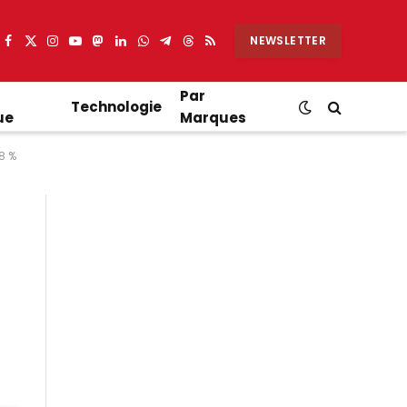
NEWSLETTER
Facebook
X
Instagram
YouTube
Mastodon
LinkedIn
WhatsApp
Partager
Threads
RSS
(Twitter)
sur
Telegram
Par
Technologie
ue
Marques
8 %