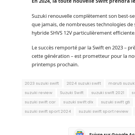
En 2024, la toute nouvelle Swift prendra le
Suzuki renouvelle complètement son best-sell
que jamais, de nombreuses technologies de s
hybride SHVS 12V particulièrement efficiente
Le succès remporté par la Swift en 2023 – prè
cette génération – est prometteur pour la 
printemps prochain.
2023 suzuki swift
2024 suzuki swift
maruti suzuki
suzuki review
Suzuki Swift
suzuki swift 2021
s
suzuki swift car
suzuki swift dlx
suzuki swift gti
suzuki swift sport 2024
suzuki swift sport review
Suivre sur Google Ac