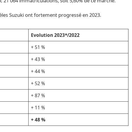
c 21 064 immatriculations, soit 5,60% de ce marché.
èles Suzuki ont fortement progressé en 2023.
Evolution 2023*/2022
+ 51 %
+ 43 %
+ 44 %
+ 52 %
+ 87 %
+ 11 %
+ 48 %