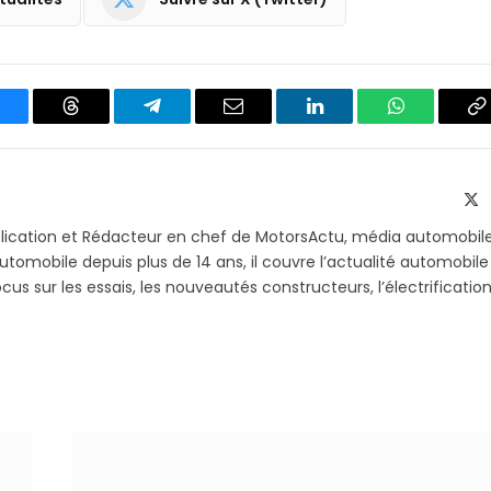
luesky
Threads
Partager
Email
LinkedIn
WhatsApp
C
sur
le
Telegram
li
X
(T
blication et Rédacteur en chef de MotorsActu, média automobil
utomobile depuis plus de 14 ans, il couvre l’actualité automobile
s sur les essais, les nouveautés constructeurs, l’électrification