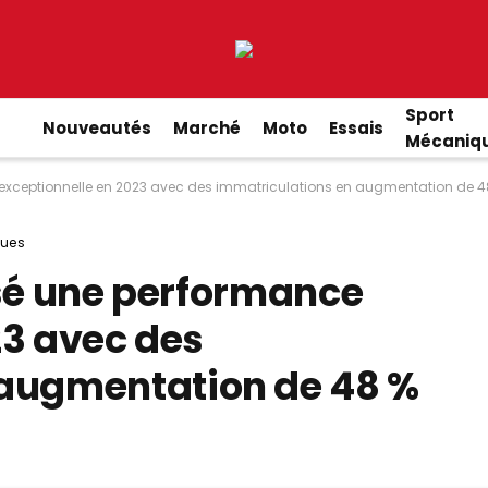
Sport
Nouveautés
Marché
Moto
Essais
Mécaniq
 exceptionnelle en 2023 avec des immatriculations en augmentation de 4
ues
isé une performance
23 avec des
 augmentation de 48 %