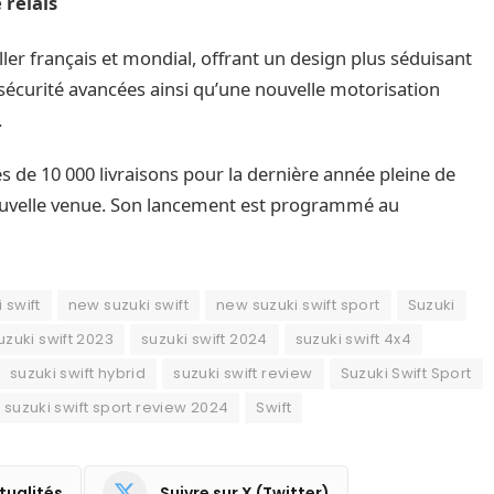
 relais
er français et mondial, offrant un design plus séduisant
écurité avancées ainsi qu’une nouvelle motorisation
.
s de 10 000 livraisons pour la dernière année pleine de
nouvelle venue. Son lancement est programmé au
 swift
new suzuki swift
new suzuki swift sport
Suzuki
uzuki swift 2023
suzuki swift 2024
suzuki swift 4x4
suzuki swift hybrid
suzuki swift review
Suzuki Swift Sport
suzuki swift sport review 2024
Swift
tualités
Suivre sur X (Twitter)