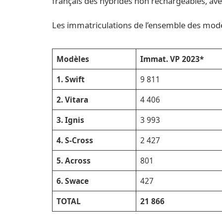
français des hybrides non rechargeables, ave
Les immatriculations de l’ensemble des mod
Modèles
Immat. VP 2023*
1. Swift
9 811
2. Vitara
4 406
3. Ignis
3 993
4. S-Cross
2 427
5. Across
801
6. Swace
427
TOTAL
21 866