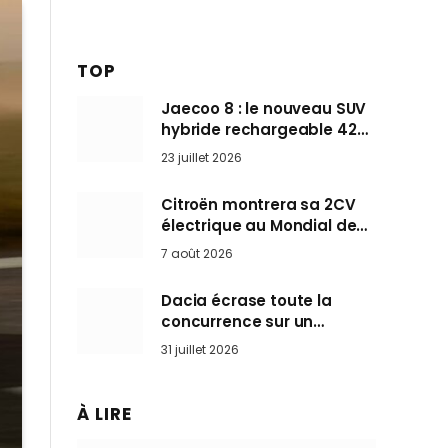
TOP
Jaecoo 8 : le nouveau SUV
hybride rechargeable 428
ch qui vise l’Audi Q7 arrive
23 juillet 2026
en Europe cet automne
Citroën montrera sa 2CV
électrique au Mondial de
Paris pendant que BMW et
7 août 2026
Mini désertent le salon
Dacia écrase toute la
concurrence sur un
marché où personne ne
31 juillet 2026
l’attendait
À LIRE