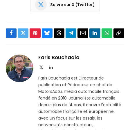
Suivre sur X (Twitter)
Facebook
Twitter
Pinterest
Bluesky
Threads
Partager
Email
LinkedIn
WhatsApp
Copi
sur
le
Telegram
lien
Faris Bouchaala
X
LinkedIn
(Twitter)
Faris Bouchaala est Directeur de
publication et Rédacteur en chef de
MotorsActu, média automobile français
fondé en 2018. Journaliste automobile
depuis plus de 14 ans, il couvre l’actualité
automobile française et européenne,
avec un focus sur les essais, les
nouveautés constructeurs,