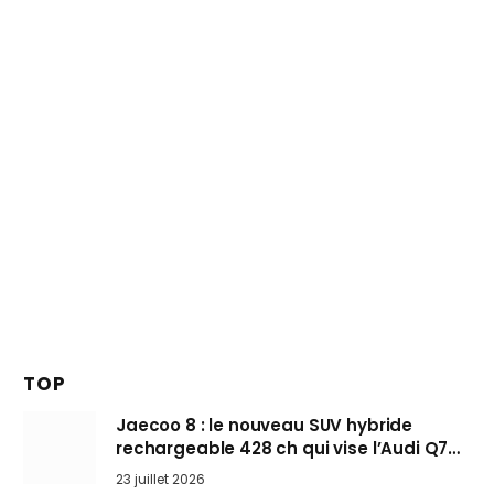
TOP
Jaecoo 8 : le nouveau SUV hybride
rechargeable 428 ch qui vise l’Audi Q7
arrive en Europe cet automne
23 juillet 2026