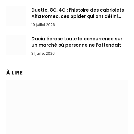
Duetto, 8C, 4C : l’histoire des cabriolets
Alfa Romeo, ces Spider qui ont défini
l’art de rouler cheveux au vent
19 juillet 2026
Dacia écrase toute la concurrence sur
un marché où personne ne l’attendait
31 juillet 2026
À LIRE