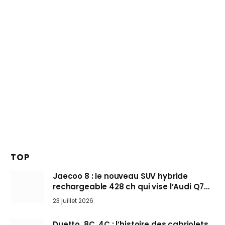
TOP
Jaecoo 8 : le nouveau SUV hybride
rechargeable 428 ch qui vise l’Audi Q7
arrive en Europe cet automne
23 juillet 2026
Duetto, 8C, 4C : l’histoire des cabriolets