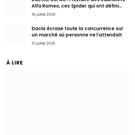
Alfa Romeo, ces Spider qui ont défini
l’art de rouler cheveux au vent
19 juillet 2026
Dacia écrase toute la concurrence sur
un marché où personne ne l’attendait
31 juillet 2026
À LIRE