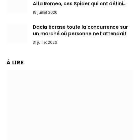
Alfa Romeo, ces Spider qui ont défini
l’art de rouler cheveux au vent
19 juillet 2026
Dacia écrase toute la concurrence sur
un marché où personne ne l’attendait
31 juillet 2026
À LIRE