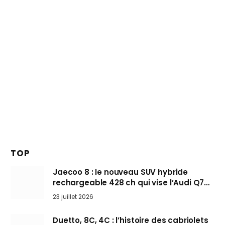
TOP
Jaecoo 8 : le nouveau SUV hybride
rechargeable 428 ch qui vise l’Audi Q7
arrive en Europe cet automne
23 juillet 2026
Duetto, 8C, 4C : l’histoire des cabriolets