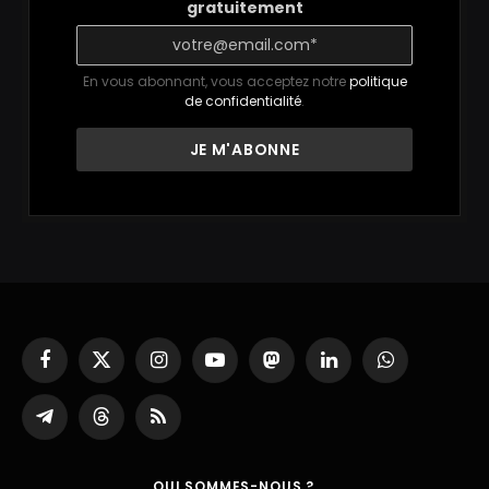
gratuitement
En vous abonnant, vous acceptez notre
politique
de confidentialité
.
Facebook
X
Instagram
YouTube
Mastodon
LinkedIn
WhatsApp
(Twitter)
Partager
Threads
RSS
sur
Telegram
QUI SOMMES-NOUS ?