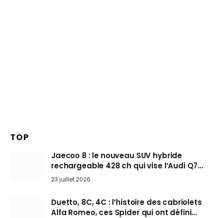
TOP
Jaecoo 8 : le nouveau SUV hybride
rechargeable 428 ch qui vise l’Audi Q7
arrive en Europe cet automne
23 juillet 2026
Duetto, 8C, 4C : l’histoire des cabriolets
Alfa Romeo, ces Spider qui ont défini