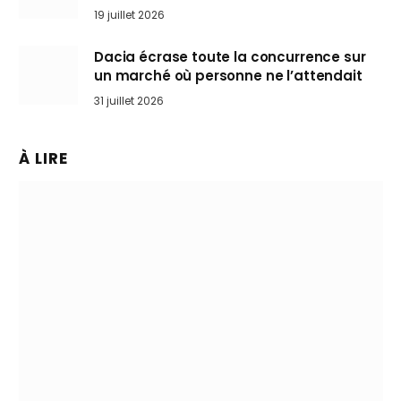
l’art de rouler cheveux au vent
19 juillet 2026
Dacia écrase toute la concurrence sur
un marché où personne ne l’attendait
31 juillet 2026
À LIRE