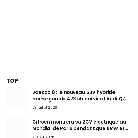
TOP
Jaecoo 8 : le nouveau SUV hybride
rechargeable 428 ch qui vise l’Audi Q7
arrive en Europe cet automne
23 juillet 2026
Citroën montrera sa 2CV électrique au
Mondial de Paris pendant que BMW et
Mini désertent le salon
7 août 2026