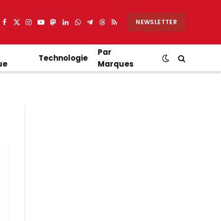
NEWSLETTER
Facebook
X
Instagram
YouTube
Mastodon
LinkedIn
WhatsApp
Partager
Threads
RSS
(Twitter)
sur
Telegram
Par
Technologie
ue
Marques