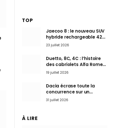
TOP
Jaecoo 8 : le nouveau SUV
hybride rechargeable 428
e
ch qui vise l’Audi Q7 arrive
23 juillet 2026
en Europe cet automne
Duetto, 8C, 4C : l’histoire
des cabriolets Alfa Romeo,
e
ces Spider qui ont défini
19 juillet 2026
l’art de rouler cheveux au
vent
Dacia écrase toute la
concurrence sur un
marché où personne ne
31 juillet 2026
l’attendait
À LIRE