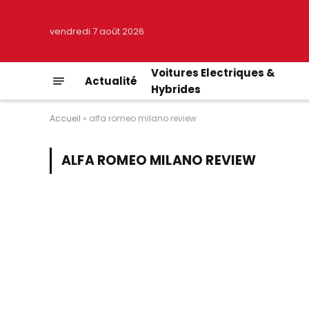
vendredi 7 août 2026
Voitures Electriques &
Actualité
Hybrides
Accueil
»
alfa romeo milano review
ALFA ROMEO MILANO REVIEW