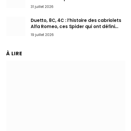
31 juillet 2026
Duetto, 8C, 4C : l’histoire des cabriolets
Alfa Romeo, ces Spider qui ont défini
l’art de rouler cheveux au vent
19 juillet 2026
À LIRE