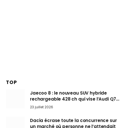
TOP
Jaecoo 8 : le nouveau SUV hybride
rechargeable 428 ch qui vise l’Audi Q7
arrive en Europe cet automne
23 juillet 2026
Dacia écrase toute la concurrence sur
un marché où personne ne l’attendait