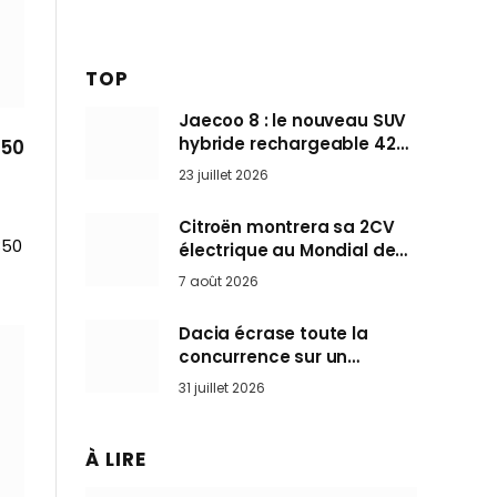
TOP
Jaecoo 8 : le nouveau SUV
hybride rechargeable 428
850
ch qui vise l’Audi Q7 arrive
23 juillet 2026
en Europe cet automne
Citroën montrera sa 2CV
850
électrique au Mondial de
Paris pendant que BMW et
7 août 2026
Mini désertent le salon
Dacia écrase toute la
concurrence sur un
marché où personne ne
31 juillet 2026
l’attendait
À LIRE