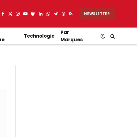
NEWSLETTER
Facebook
X
Instagram
YouTube
Mastodon
LinkedIn
WhatsApp
Partager
Threads
RSS
(Twitter)
sur
Telegram
Par
Technologie
ue
Marques