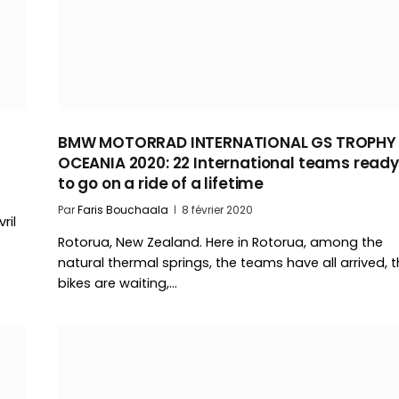
BMW MOTORRAD INTERNATIONAL GS TROPHY
OCEANIA 2020: 22 International teams ready
to go on a ride of a lifetime
Par
Faris Bouchaala
8 février 2020
ril
Rotorua, New Zealand. Here in Rotorua, among the
natural thermal springs, the teams have all arrived, 
bikes are waiting,…