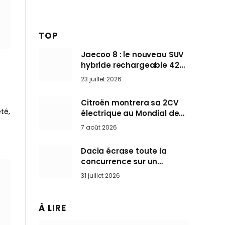
TOP
Jaecoo 8 : le nouveau SUV
hybride rechargeable 428
ch qui vise l’Audi Q7 arrive
23 juillet 2026
en Europe cet automne
Citroën montrera sa 2CV
té,
électrique au Mondial de
Paris pendant que BMW et
7 août 2026
Mini désertent le salon
Dacia écrase toute la
concurrence sur un
marché où personne ne
31 juillet 2026
l’attendait
À LIRE