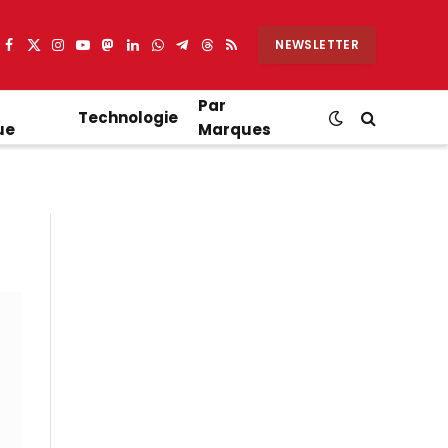
NEWSLETTER
Facebook
X
Instagram
YouTube
Mastodon
LinkedIn
WhatsApp
Partager
Threads
RSS
(Twitter)
sur
Telegram
Par
Technologie
ue
Marques