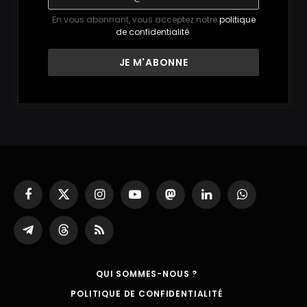
En vous abonnant, vous acceptez notre
politique
de confidentialité
.
Facebook
X
Instagram
YouTube
Mastodon
LinkedIn
WhatsApp
(Twitter)
Partager
Threads
RSS
sur
Telegram
QUI SOMMES-NOUS ?
POLITIQUE DE CONFIDENTIALITÉ