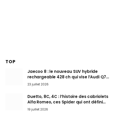
TOP
Jaecoo 8 : le nouveau SUV hybride
rechargeable 428 ch qui vise l’Audi Q7
arrive en Europe cet automne
23 juillet 2026
Duetto, 8C, 4C : l’histoire des cabriolets
Alfa Romeo, ces Spider qui ont défini
l’art de rouler cheveux au vent
19 juillet 2026