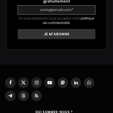
gratuitement
En vous abonnant, vous acceptez notre
politique
de confidentialité
.
Facebook
X
Instagram
YouTube
Mastodon
LinkedIn
WhatsApp
(Twitter)
Partager
Threads
RSS
sur
Telegram
QUI SOMMES-NOUS ?