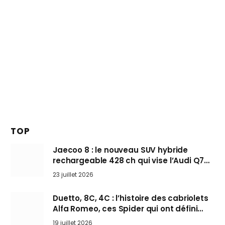
TOP
Jaecoo 8 : le nouveau SUV hybride
rechargeable 428 ch qui vise l’Audi Q7
arrive en Europe cet automne
23 juillet 2026
Duetto, 8C, 4C : l’histoire des cabriolets
Alfa Romeo, ces Spider qui ont défini
l’art de rouler cheveux au vent
19 juillet 2026