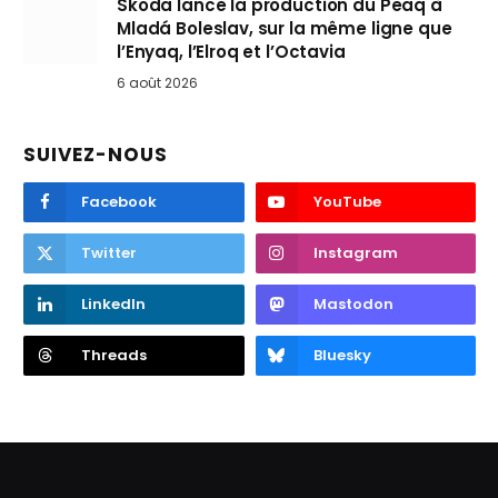
Skoda lance la production du Peaq à
Mladá Boleslav, sur la même ligne que
l’Enyaq, l’Elroq et l’Octavia
6 août 2026
SUIVEZ-NOUS
Facebook
YouTube
Twitter
Instagram
LinkedIn
Mastodon
Threads
Bluesky