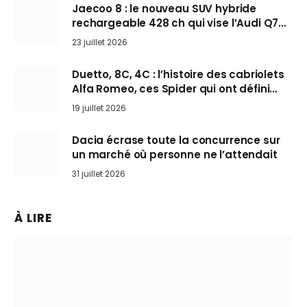
Jaecoo 8 : le nouveau SUV hybride
rechargeable 428 ch qui vise l’Audi Q7
arrive en Europe cet automne
23 juillet 2026
Duetto, 8C, 4C : l’histoire des cabriolets
Alfa Romeo, ces Spider qui ont défini
l’art de rouler cheveux au vent
19 juillet 2026
Dacia écrase toute la concurrence sur
un marché où personne ne l’attendait
31 juillet 2026
À LIRE