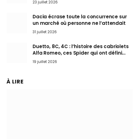
23 juillet 2026
Dacia écrase toute la concurrence sur
un marché où personne ne l’attendait
31 juillet 2026
Duetto, 8C, 4C : l’histoire des cabriolets
Alfa Romeo, ces Spider qui ont défini
l’art de rouler cheveux au vent
19 juillet 2026
À LIRE