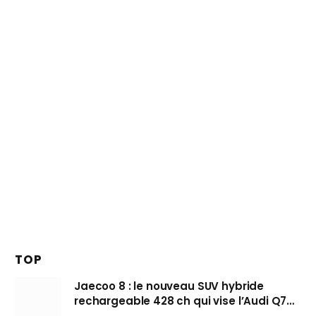
TOP
Jaecoo 8 : le nouveau SUV hybride
rechargeable 428 ch qui vise l’Audi Q7
arrive en Europe cet automne