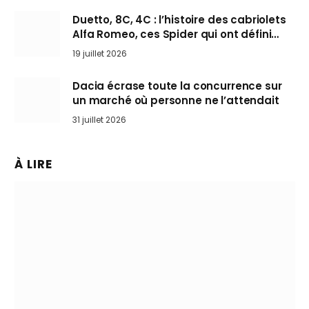
Duetto, 8C, 4C : l’histoire des cabriolets
Alfa Romeo, ces Spider qui ont défini
l’art de rouler cheveux au vent
19 juillet 2026
Dacia écrase toute la concurrence sur
un marché où personne ne l’attendait
31 juillet 2026
À LIRE