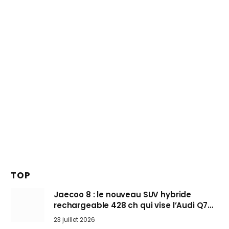
TOP
Jaecoo 8 : le nouveau SUV hybride
rechargeable 428 ch qui vise l’Audi Q7
arrive en Europe cet automne
23 juillet 2026