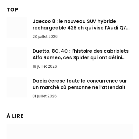
TOP
Jaecoo 8 : le nouveau SUV hybride
rechargeable 428 ch qui vise l’Audi Q7
arrive en Europe cet automne
23 juillet 2026
Duetto, 8C, 4C : l’histoire des cabriolets
Alfa Romeo, ces Spider qui ont défini
l’art de rouler cheveux au vent
19 juillet 2026
Dacia écrase toute la concurrence sur
un marché où personne ne l’attendait
31 juillet 2026
À LIRE