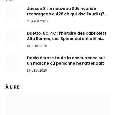
Jaecoo 8 : le nouveau SUV hybride
rechargeable 428 ch qui vise l’Audi Q7
arrive en Europe cet automne
23 juillet 2026
Duetto, 8C, 4C : l’histoire des cabriolets
Alfa Romeo, ces Spider qui ont défini
l’art de rouler cheveux au vent
19 juillet 2026
Dacia écrase toute la concurrence sur
un marché où personne ne l’attendait
31 juillet 2026
À LIRE