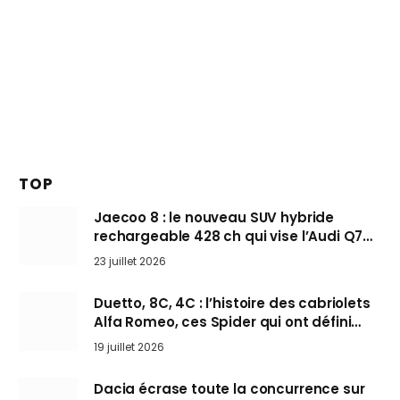
TOP
Jaecoo 8 : le nouveau SUV hybride
rechargeable 428 ch qui vise l’Audi Q7
arrive en Europe cet automne
23 juillet 2026
Duetto, 8C, 4C : l’histoire des cabriolets
Alfa Romeo, ces Spider qui ont défini
l’art de rouler cheveux au vent
19 juillet 2026
Dacia écrase toute la concurrence sur