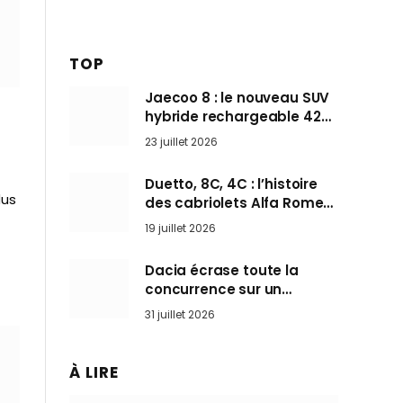
TOP
Jaecoo 8 : le nouveau SUV
hybride rechargeable 428
ch qui vise l’Audi Q7 arrive
23 juillet 2026
en Europe cet automne
Duetto, 8C, 4C : l’histoire
lus
des cabriolets Alfa Romeo,
ces Spider qui ont défini
19 juillet 2026
l’art de rouler cheveux au
vent
Dacia écrase toute la
concurrence sur un
marché où personne ne
31 juillet 2026
l’attendait
À LIRE