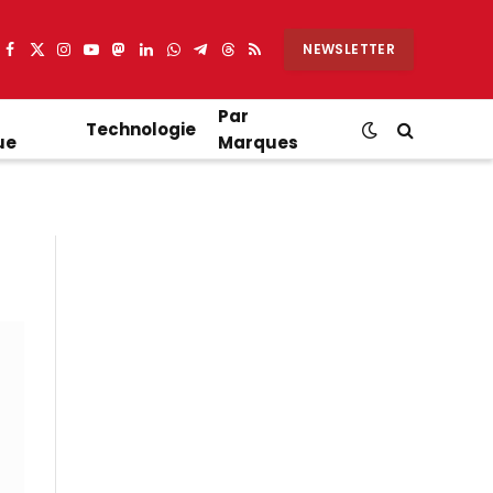
NEWSLETTER
Facebook
X
Instagram
YouTube
Mastodon
LinkedIn
WhatsApp
Partager
Threads
RSS
(Twitter)
sur
Telegram
Par
Technologie
ue
Marques