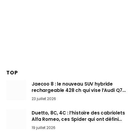
TOP
Jaecoo 8 : le nouveau SUV hybride
rechargeable 428 ch qui vise l’Audi Q7
arrive en Europe cet automne
23 juillet 2026
Duetto, 8C, 4C : l’histoire des cabriolets
Alfa Romeo, ces Spider qui ont défini
l’art de rouler cheveux au vent
19 juillet 2026