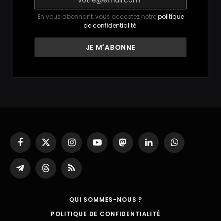
En vous abonnant, vous acceptez notre
politique
de confidentialité
.
Facebook
X
Instagram
YouTube
Mastodon
LinkedIn
WhatsApp
(Twitter)
Partager
Threads
RSS
sur
Telegram
QUI SOMMES-NOUS ?
POLITIQUE DE CONFIDENTIALITÉ