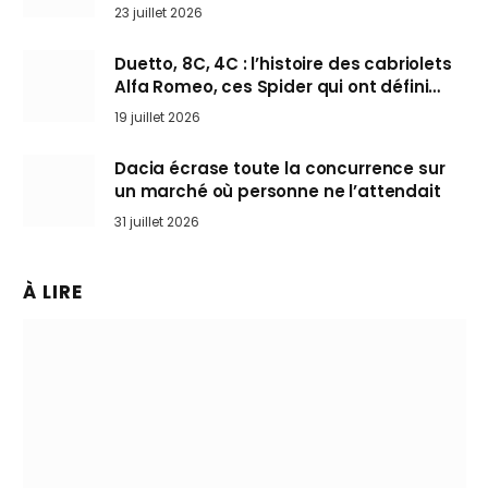
arrive en Europe cet automne
23 juillet 2026
Duetto, 8C, 4C : l’histoire des cabriolets
Alfa Romeo, ces Spider qui ont défini
l’art de rouler cheveux au vent
19 juillet 2026
Dacia écrase toute la concurrence sur
un marché où personne ne l’attendait
31 juillet 2026
À LIRE