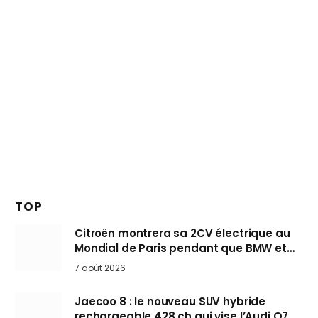
TOP
Citroën montrera sa 2CV électrique au
Mondial de Paris pendant que BMW et
Mini désertent le salon
7 août 2026
Jaecoo 8 : le nouveau SUV hybride
rechargeable 428 ch qui vise l’Audi Q7