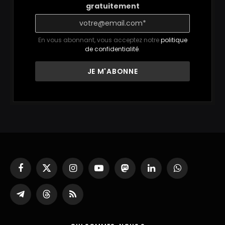
gratuitement
En vous abonnant, vous acceptez notre
politique
de confidentialité
.
Facebook
X
Instagram
YouTube
Mastodon
LinkedIn
WhatsApp
(Twitter)
Partager
Threads
RSS
sur
Telegram