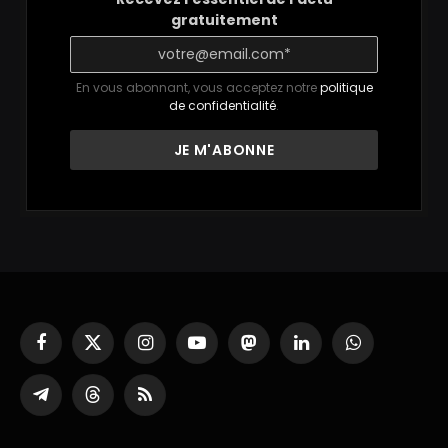
gratuitement
En vous abonnant, vous acceptez notre
politique
de confidentialité
.
Facebook
X
Instagram
YouTube
Mastodon
LinkedIn
WhatsApp
(Twitter)
Partager
Threads
RSS
sur
Telegram