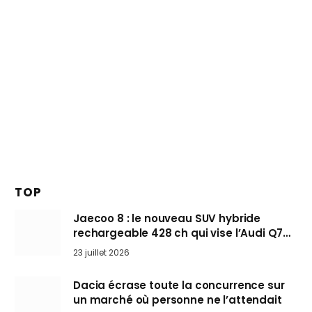
TOP
Jaecoo 8 : le nouveau SUV hybride
rechargeable 428 ch qui vise l’Audi Q7
arrive en Europe cet automne
23 juillet 2026
Dacia écrase toute la concurrence sur
un marché où personne ne l’attendait