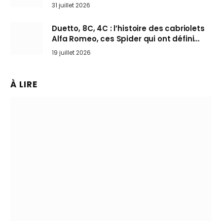
31 juillet 2026
Duetto, 8C, 4C : l’histoire des cabriolets
Alfa Romeo, ces Spider qui ont défini
l’art de rouler cheveux au vent
19 juillet 2026
À LIRE