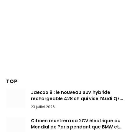
TOP
Jaecoo 8 : le nouveau SUV hybride
rechargeable 428 ch qui vise l’Audi Q7
arrive en Europe cet automne
23 juillet 2026
Citroën montrera sa 2CV électrique au
Mondial de Paris pendant que BMW et