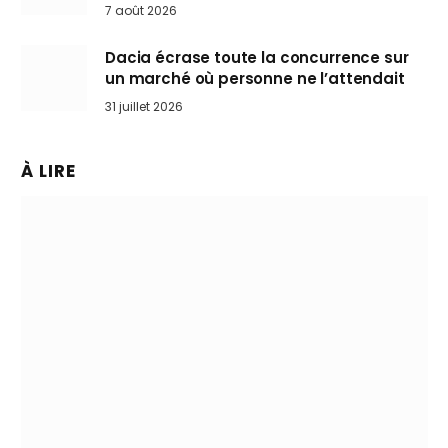
Mini désertent le salon
7 août 2026
Dacia écrase toute la concurrence sur
un marché où personne ne l’attendait
31 juillet 2026
À LIRE