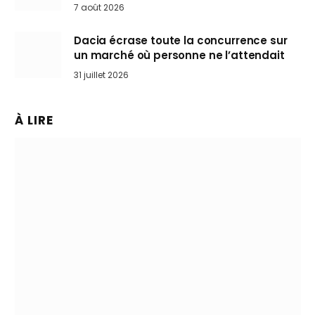
Mini désertent le salon
7 août 2026
Dacia écrase toute la concurrence sur
un marché où personne ne l’attendait
31 juillet 2026
À LIRE