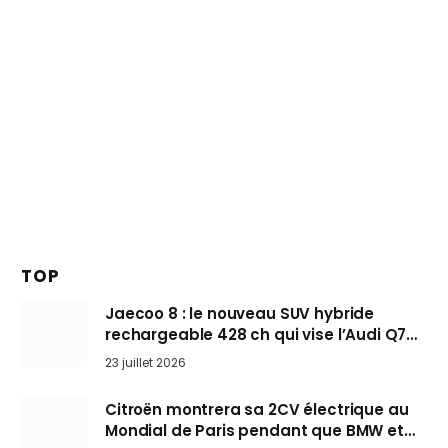
TOP
Jaecoo 8 : le nouveau SUV hybride
rechargeable 428 ch qui vise l’Audi Q7
arrive en Europe cet automne
23 juillet 2026
Citroën montrera sa 2CV électrique au
Mondial de Paris pendant que BMW et