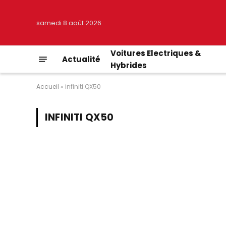
samedi 8 août 2026
Voitures Electriques &
Actualité
Hybrides
Accueil
»
infiniti QX50
INFINITI QX50