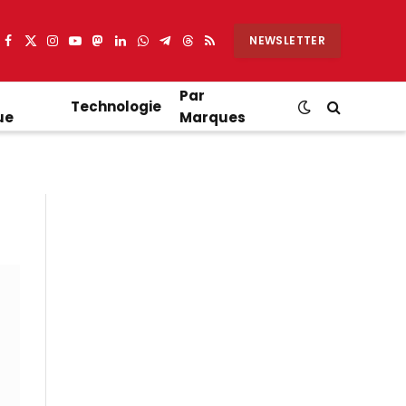
NEWSLETTER
Facebook
X
Instagram
YouTube
Mastodon
LinkedIn
WhatsApp
Partager
Threads
RSS
(Twitter)
sur
Telegram
Par
Technologie
ue
Marques