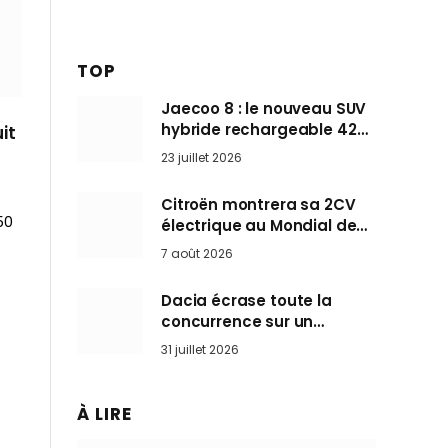
TOP
Jaecoo 8 : le nouveau SUV
hybride rechargeable 428
it
ch qui vise l’Audi Q7 arrive
23 juillet 2026
en Europe cet automne
Citroën montrera sa 2CV
50
électrique au Mondial de
Paris pendant que BMW et
7 août 2026
Mini désertent le salon
Dacia écrase toute la
concurrence sur un
marché où personne ne
31 juillet 2026
l’attendait
À LIRE