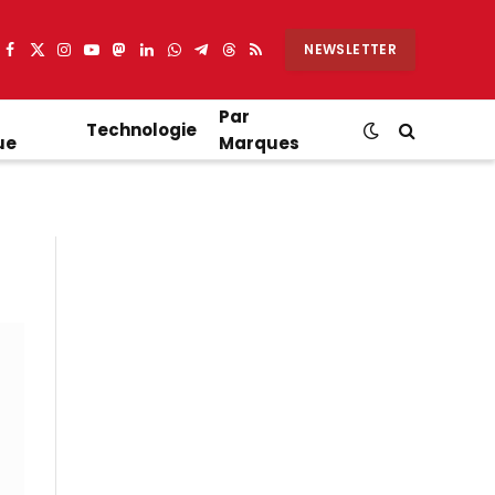
NEWSLETTER
Facebook
X
Instagram
YouTube
Mastodon
LinkedIn
WhatsApp
Partager
Threads
RSS
(Twitter)
sur
Telegram
Par
Technologie
ue
Marques